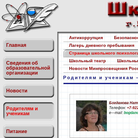
Антикоррупция
Безопасн
Главная
Лагерь дневного пребывания
Страница школьного психоло
Школьный театр
Школьны
Сведения об
образовательной
Новости Минпросвещения Ро
организации
Родителям и ученикам 
Новости
Богданова Нат
Телефон:
+7-92
Родителям и
e—mail:
bogdan
ученикам
Питание