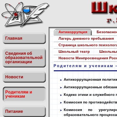
Антикоррупция
Безопасн
Главная
Лагерь дневного пребывания
Страница школьного психоло
Школьный театр
Школьны
Сведения об
образовательной
Новости Минпросвещения Ро
организации
Родителям и ученикам 
Новости
Антикоррупционная полити
Антикоррупционные обязан
Родителям и
Кодекс этики и служебного
ученикам
Комиссия по противодейст
Комиссия по урегулир
Питание
образовательного процесс