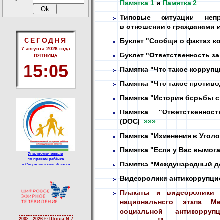
Памятка 1
и
Памятка 2
Типовые ситуации непр
в отношении
с гражданами
и
СЕГОДНЯ
Буклет "Сообщи о фактах к
7 августа 2026 года
Буклет "Ответственность з
ПЯТНИЦА
15
:
05
Памятка "Что такое корруп
Памятка "Что такое против
Памятка "История борьбы с
Памятка "Ответственнос
(DOC)
»»»
Памятка "Изменения в Угол
Памятка "Если у Вас вымог
Уполномоченный
по правам ребёнка
Памятка "Международный д
в Свердловской области
Видеоролики антикоррупци
Плакаты и видеоролики 
национального этапа Ме
социальной антикорру
2008—
2026 © Школа N 7