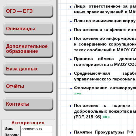
Лицо, ответственное за р
ОГЭ — ЕГЭ
иных правонарушений в М
План по минимизации корр
Олимпиады
Положение о конфликте ин
Положение об информирован
к совершению коррупцион
Дополнительное
таких сообщений в МАОУ 
образование
Правила обмена деловы
гостеприимства в МАОУ С
База данных
Среднемесячная зара
управленческого персонала 
Отчёты
Формирование антикорруп
»»»
Контакты
Положение о порядке п
добровольных пожертвован
(PDF, 215 Кб)
»»»
Авторизация
Имя:
Памятки Прокуратуры РФ 
Пароль: