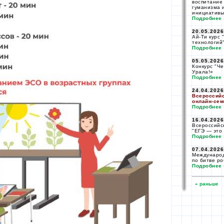
воспитание
гуманизма 
инициативы
Подробнее 
20.05.2026
Ай-Ти курс 
технологий
Подробнее 
05.05.2026
Конкурс "Ч
Урала!»
Подробнее 
24.04.2026
Всероссийс
онлайн-
сем
Подробнее 
16.04.2026
Всероссий
"ЕГЭ —
это 
Подробнее 
07.04.2026
Междунаро
по битве
ро
Подробнее 