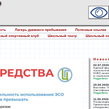
ость
Лагерь дневного пребывания
Полезные ссылки
ный спортивный клуб
Школьный театр
Школьный х
Новос
02.07.2026
Единый фе
психологич
КСВО начин
в социальн
Подробнее 
29.06.2026
Выставка
"У
Светофоров
Подробнее 
11.06.2026
Росмолодёж
Гуманитарн
объединяют