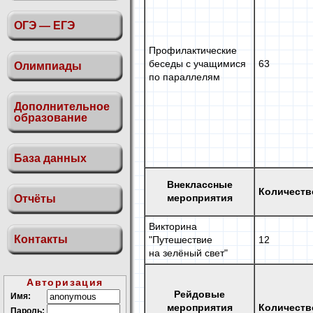
ОГЭ — ЕГЭ
Профилактические
беседы с учащимися
63
Олимпиады
по параллелям
Дополнительное
образование
База данных
Внеклассные
Количеств
мероприятия
Отчёты
Викторина
Контакты
"Путешествие
12
на зелёный
свет"
Авторизация
Рейдовые
Имя:
мероприятия
Количеств
Пароль: