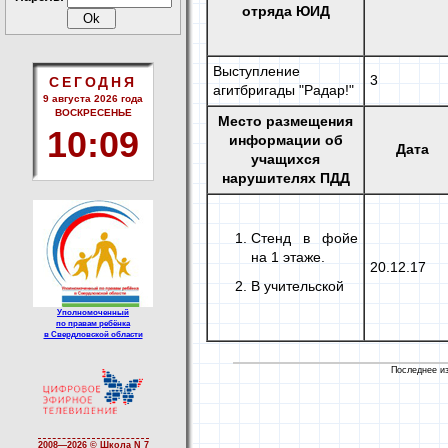
отряда ЮИД
Выступление
3
СЕГОДНЯ
агитбригады "Радар!"
9 августа 2026 года
ВОСКРЕСЕНЬЕ
Место размещения
10
:
09
информации об
Дата
учащихся
нарушителях ПДД
Стенд в фойе
на 1 этаже.
20.12.17
В учительской
Уполномоченный
по правам ребёнка
в Свердловской области
Последнее из
2008—
2026 © Школа N 7