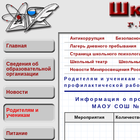
Антикоррупция
Безопасн
Главная
Лагерь дневного пребывания
Страница школьного психоло
Школьный театр
Школьны
Сведения об
образовательной
Новости Минпросвещения Ро
организации
Родителям и ученикам 
профилактической рабо
Новости
Информация о пр
МАОУ СОШ №
Родителям и
ученикам
Мероприятия
Количеств
Питание