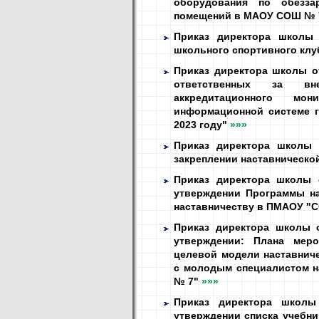
оборудования по обезза
помещений в МАОУ СОШ №
Приказ директора школы 
школьного спортивного кл
Приказ директора школы от
ответственных за вн
аккредитационного м
информационной системе г
2023 году"
»»»
Приказ директора школы 
закреплении наставническо
Приказ директора школы 
утверждении Программы на
наставничеству в ПМАОУ "
Приказ директора школы 
утверждении: Плана меро
целевой модели наставниче
с молодым специалистом н
№ 7"
»»»
Приказ директора школ
утверждении списка учебни