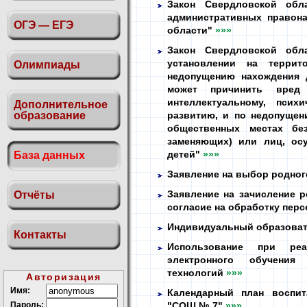
Закон Свердловской обл
административных правон
ОГЭ — ЕГЭ
области"
»»»
Закон Свердловской обл
установлении на терри
Олимпиады
недопущению нахождения 
может причинить вред 
интеллектуальному, псих
Дополнительное
образование
развитию, и по недопущен
общественных местах бе
заменяющих) или лиц, ос
детей"
»»»
База данных
Заявление на выбор родног
Заявление на зачисление р
Отчёты
согласие на обработку пер
Индивидуальный образоват
Контакты
Использование при реа
электронного обучения
технологий
»»»
Авторизация
Имя:
Календарный план воспи
Пароль:
"СОШ № 7"
»»»