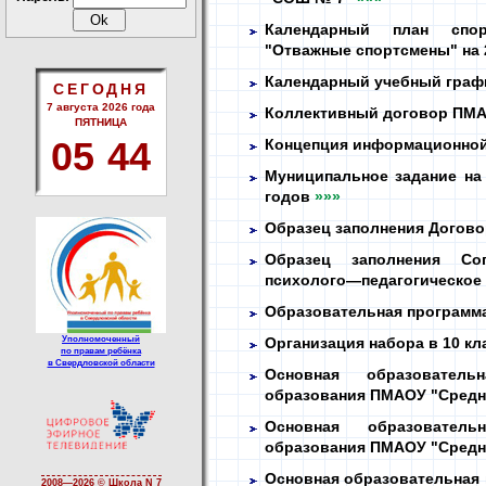
Календарный план спо
"Отважные спортсмены" на
Календарный учебный графи
СЕГОДНЯ
7 августа 2026 года
Коллективный договор ПМ
ПЯТНИЦА
05
:
44
Концепция информационной
Муниципальное задание на
годов
»»»
Образец заполнения Догово
Образец заполнения Со
психолого—педагогическое
Образовательная программ
Уполномоченный
Организация набора в 10 кл
по правам ребёнка
в Свердловской области
Основная образователь
образования ПМАОУ "Средн
Основная образовател
образования ПМАОУ "Средн
Основная образовательная 
2008—
2026 © Школа N 7