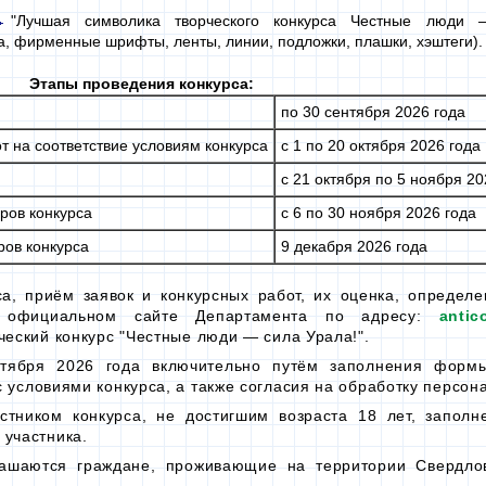
"Лучшая символика творческого конкурса Честные
люди 
а, фирменные шрифты, ленты, линии, подложки, плашки, хэштеги).
Этапы проведения конкурса:
по 30 сентября
2026 года
от
на соответствие
условиям конкурса
с 1
по 20 октября
2026 года
с 21 октября
по 5 ноября
20
ров конкурса
с 6
по 30 ноября
2026 года
ров конкурса
9 декабря
2026 года
а, приём заявок и конкурсных работ, их оценка, определ
 официальном
сайте Департамента
по адресу:
antic
рческий конкурс "Честные
люди —
сила Урала!".
тября
2026 года
включительно путём заполнения фор
с условиями
конкурса,
а также
согласия
на обработку
персона
астником конкурса, не достигшим возраста
18 лет,
заполне
 участника.
лашаются граждане, проживающие на территории Свердло