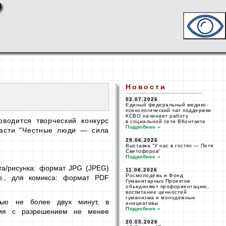
Новости
02.07.2026
Единый федеральный
медико-
психологический чат поддержки
КСВО начинает работу
водится творческий конкурс
в социальной
сети ВКонтакте
Подробнее »
асти "Честные
люди —
сила
29.06.2026
Выставка
"У нас
в гостях —
Петя
Светофоров"
Подробнее »
та/рисунка:
формат JPG (JPEG)
11.06.2026
Росмолодёжь и Фонд
.,
для комикса:
формат PDF
Гуманитарных Проектов
объединяют профориентацию,
воспитание ценностей
гуманизма и молодёжные
стью не более двух минут, в
инициативы
Подробнее »
ция
с разрешением
не менее
20.05.2026