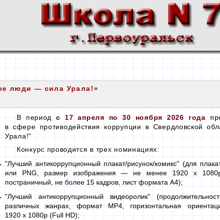
ые люди — сила Урала!»
В период
с 17 апреля
по 30 ноября
2026 года
про
в сфере
противодействия коррупции
в Свердловской
обл
Урала!"
Конкурс проводится в трех номинациях:
"Лучший антикоррупционный плакат/рисунок/комикс" (для плака
или PNG, размер
изображения —
не менее
1920 x 1080p
постраничный, не более
15 кадров,
лист формата А4);
"Лучший антикоррупционный видеоролик" (продолжительно
различных жанрах, формат MP4, горизонтальная ориента
1920 х 1080p
(Full HD);