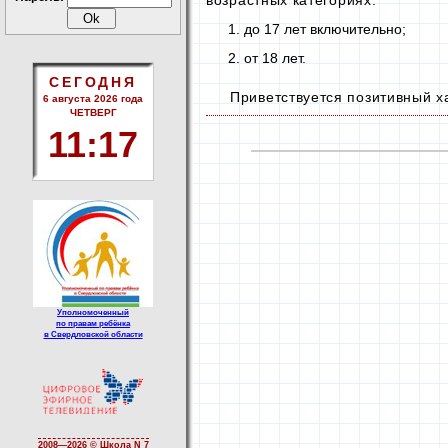
возрастных категориях:
до 17 лет включительно;
от 18 лет.
СЕГОДНЯ
Приветствуется позитивный х
6 августа 2026 года
ЧЕТВЕРГ
11
:
17
Уполномоченный
по правам ребёнка
в Свердловской области
2008—
2026 © Школа N 7