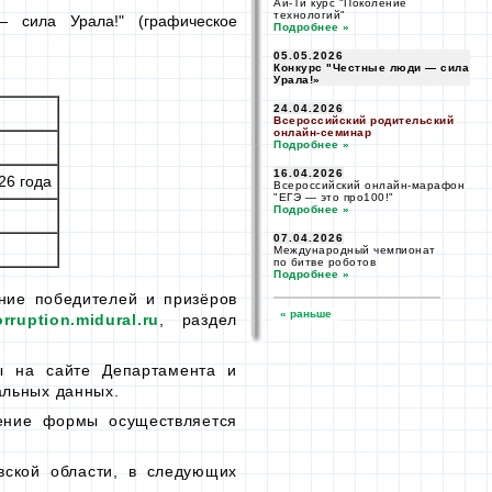
Ай-Ти курс "Поколение
технологий"
—
сила Урала!" (графическое
Подробнее »
05.05.2026
Конкурс "Честные
люди —
сила
Урала!»
24.04.2026
Всероссийский родительский
онлайн-
семинар
Подробнее »
16.04.2026
26 года
Всероссийский
онлайн-
марафон
"ЕГЭ —
это про100!"
Подробнее »
07.04.2026
Международный чемпионат
по битве
роботов
Подробнее »
ение победителей и призёров
orruption.midural.ru
, раздел
мы
на сайте
Департамента и
льных данных.
ние формы осуществляется
вской области, в следующих