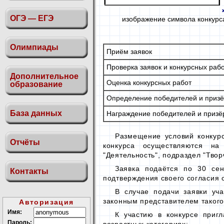
ОГЭ — ЕГЭ
изображение символа конкурс
Олимпиады
Приём заявок
Проверка заявок и конкурсных раб
Дополнительное
Оценка конкурсных работ
образование
Определение победителей и призё
База данных
Награждение победителей и призё
Размещение условий конкурс
Отчёты
конкурса осуществляются
на
"Деятельность", подраздел "Тво
Заявка подаётся
по 30 сен
Контакты
подтверждения своего согласия
В случае подачи заявки уч
законным представителем такого
Авторизация
Имя:
К участию в конкурсе приг
Пароль: