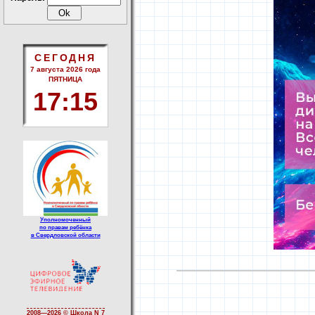
СЕГОДНЯ
7 августа 2026 года
ПЯТНИЦА
17
:
15
Уполномоченный
по правам ребёнка
в Свердловской области
2008—
2026 © Школа N 7