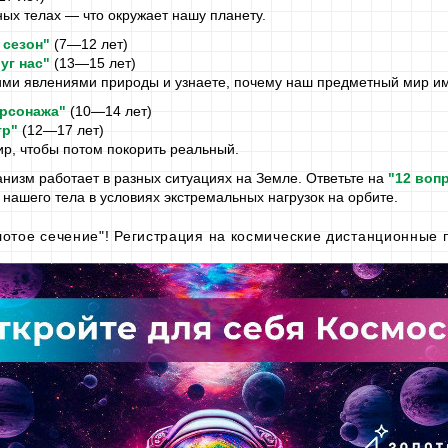
ных
телах —
что окружает нашу планету.
 сезон"
(7—12 лет)
уг нас"
(13—15 лет)
ими
явлениями природы и узнаете, почему наш предметный мир име
ерсонажа"
(10—14 лет)
гр"
(12—17 лет)
р, чтобы потом покорить реальный.
ганизм работает
в разных
ситуациях
на Земле.
Ответьте на
"
12 воп
 нашего
тела
в условиях
экстремальных нагрузок
на орбите.
отое сечение"! Регистрация
на космические
дистанционные п