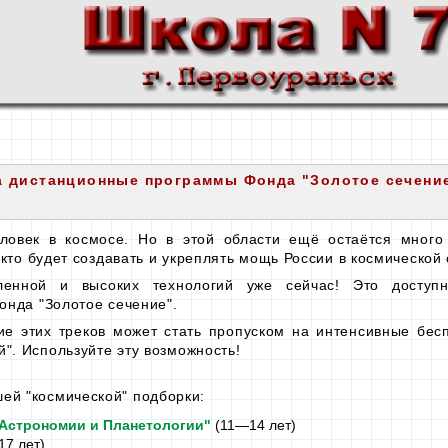
 дистанционные программы Фонда "Золотое сечени
еловек
в космосе.
Но
в этой
области ещё остаётся много 
кто будет создавать и укреплять мощь России
в космической
ленной и высоких технологий уже сейчас! Это досту
нда "Золотое сечение".
ие этих треков может стать пропуском
на интенсивные
бес
". Используйте эту возможность!
шей
"космической" подборки:
Астрономии и Планетологии"
(11—14 лет)
17 лет)