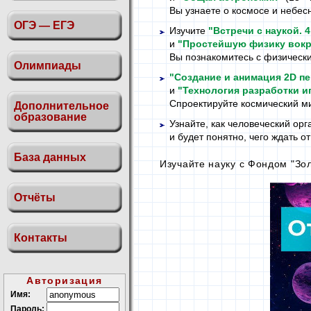
Вы узнаете
о космосе
и небес
ОГЭ — ЕГЭ
Изучите
"Встречи
с наукой.
4
и
"Простейшую физику вокр
Вы познакомитесь
с физическ
Олимпиады
"Создание и анимация 2D п
и
"Технология разработки и
Спроектируйте космический ми
Дополнительное
образование
Узнайте, как человеческий ор
и будет понятно, чего ждать
от
База данных
Изучайте науку
с Фондом
"Зол
Отчёты
Контакты
Авторизация
Имя:
Пароль: