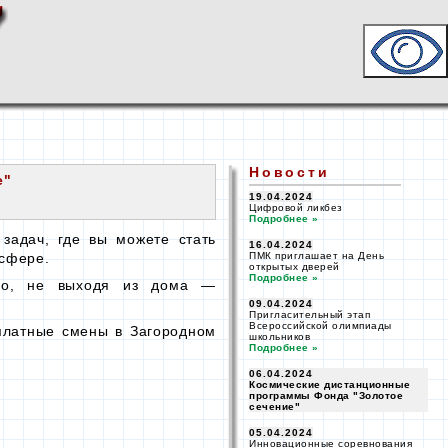
Новости
е"
19.04.2024
Цифровой ликбез
Подробнее »
задач, где вы можете стать
16.04.2024
сфере.
ПМК приглашает на День
открытых дверей
Подробнее »
пно, не выходя
из дома —
09.04.2024
Пригласительный этап
Всероссийской олимпиады
платные смены
в Загородном
школьников
Подробнее »
06.04.2024
Космические дистанционные
программы Фонда "Золотое
сечение"
05.04.2024
Инновационные соревнования