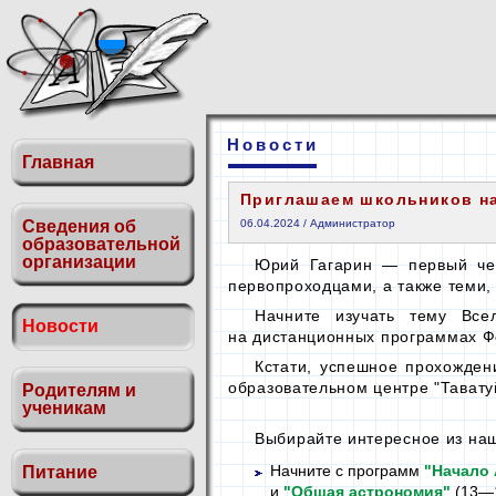
Новости
Главная
Приглашаем школьников на
Сведения об
06.04.2024 / Администратор
образовательной
организации
Юрий Гагарин — первый ч
первопроходцами,
а также
теми, 
Начните изучать тему Все
Новости
на дистанционных
программах Фо
Кстати, успешное прохожден
образовательном центре "Таватуй
Родителям и
ученикам
Выбирайте интересное
из на
Начните
с программ
"Начало 
Питание
и
"Общая астрономия"
(13—