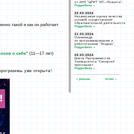
от АНО
"ЦРИТ
"ИТ—
Планета".
Подробнее »
22.03.2024
Независимая оценка качества
условий осуществления
образовательной деятельности
нно такой и как он работает.
Подробнее »
21.03.2024
Олимпиада
по программированию
и
робототехнике "Лоцман"
Подробнее »
росов
о себе"
(11—17 лет)
20.03.2024
Школа Программистов
Университета "Синергия"
приглашает
Подробнее »
рограммы уже открыта!